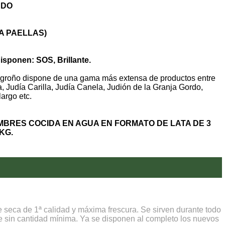
ADO
A PAELLAS)
isponen: SOS, Brillante.
ogroño dispone de una gama más extensa de productos entre
, Judía Carilla, Judía Canela, Judión de la Granja Gordo,
largo etc.
MBRES COCIDA EN AGUA EN FORMATO DE LATA DE 3
KG.
seca de 1ª calidad y máxima frescura. Se sirven durante todo
e sin cantidad mínima. Ya se disponen al completo los nuevos