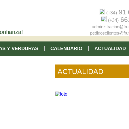
91 
(+34)
66
(+34)
administracion@fru
onfianza!
pedidosclientes@fru
AS Y VERDURAS
CALENDARIO
ACTUALIDAD
ACTUALIDAD